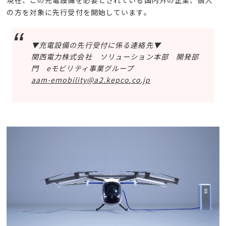
の方を対象に先行受付を開始しています。
▼充電設備の先行受付に係る連絡先▼
関西電力株式会社 ソリューション本部 開発部
門
e
モビリティ事業グループ
aam-emobility@a2.kepco.co.jp