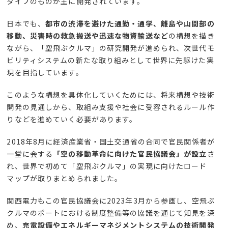
タイプのものが主に開発されています。
日本でも、
都市の渋滞を避けた通勤・通学、離島や山間部の
移動、災害時の救急搬送や迅速な物資輸送など
の構想を描き
ながら、「空飛ぶクルマ」の研究開発が進められ、次世代モ
ビリティシステムの新たな取り組みとして世界に先駆けた実
現を目指しています。
このような構想を具体化していくためには、将来構想や技術
開発の見通しから、取組み支援や社会に受容されるルール作
りなどを進めていく必要があります。
2018
年
8
月に経済産業省・国土交通省の合同で官民関係者が
一堂に会する
「空の移動革命に向けた官民協議会」が設立
さ
れ、世界で初めて「空飛ぶクルマ」の実現に向けたロード
マップが取りまとめられました。
関西電力もこの官民協議会に
2023
年
3
月から参画し、空飛ぶ
クルマのポートにおける制度整備等の協議を通じて知見を深
め、
充電設備やエネルギーマネジメントシステムの技術開発