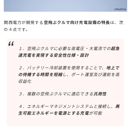
関西電力が開発する
空飛ぶクルマ向け充電設備の特長
は、次
の４点です。
１．空飛ぶクルマに必要な高電圧・大電流での
超急
速充電を実現する安全性仕様・設計
２．バッテリー冷却装置を使用することで、
地上で
の待機する時間を短縮
し、ポート運営及び運航を高
収益化
３．複数の空飛ぶクルマに適応できる
汎用性
４．エネルギーマネジメントシステムと接続し、
再
生可能エネルギーを電源とする充電
が可能