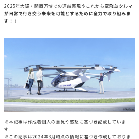
2025
年大阪・関西万博での運航実現やこれから
空飛ぶクルマ
が日常で行き交う未来を可能とするために全力で取り組みま
す
！！
※本記事は作成者個人の意見や感想に基づき記載していま
す。
※この記事は
2024
年
3
月時点の情報に基づき作成しておりま