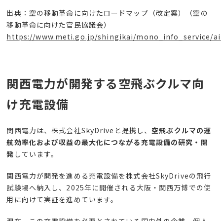
出典：空の移動革命に向けたロードマップ（改定案）（空の
移動革命に向けた官民協議会）
https://www.meti.go.jp/shingikai/mono_info_service/a
関西電力が開発する空飛ぶクルマ向
け充電設備
関西電力は、株式会社
SkyDrive
と提携し、
空飛ぶクルマの運
航効率化および収益の最大化につながる充電設備の研究・開
発
しています。
関西電力が開発を進める充電設備を株式会社
SkyDrive
の飛行
試験場へ納入し、
2025
年に開催される大阪・関西万博での使
用に向けて実証を進めています。
現在、この充電設備を必要とされている国内外の企業、個人