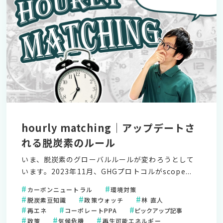
hourly matching｜アップデートさ
れる脱炭素のルール
いま、脱炭素のグローバルルールが変わろうとして
います。2023年11月、GHGプロトコルがscope...
カーボンニュートラル
環境対策
脱炭素豆知識
政策ウォッチ
林 直人
再エネ
コーポレートPPA
ピックアップ記事
政策
気候危機
再生可能エネルギー