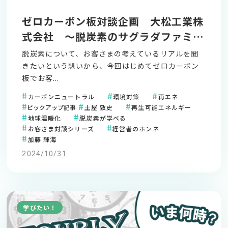
ゼロカーボン板対談企画 大松工業株
式会社 ～脱炭素のサグラダファミリ
ア～
脱炭素について、お客さまの考えているリアルを聞
きたいという想いから、今回はじめてゼロカーボン
板でお客...
カーボンニュートラル
環境対策
再エネ
ピックアップ記事
土屋 敦史
再生可能エネルギー
地球温暖化
脱炭素が学べる
お客さま対談シリーズ
経営者のホンネ
加藤 輝海
2024/10/31
学びたい！