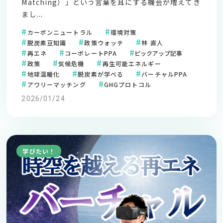
Matching）」という言葉を耳にする機会が増えてき
まし...
カーボンニュートラル
環境対策
脱炭素豆知識
政策ウォッチ
林 直人
再エネ
コーポレートPPA
ピックアップ記事
政策
気候危機
再生可能エネルギー
地球温暖化
脱炭素が学べる
バーチャルPPA
アワリーマッチング
GHGプロトコル
2026/01/24
学びたい！