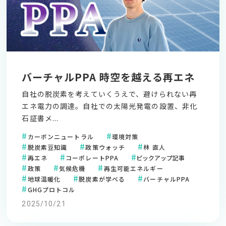
バーチャルPPA 時空を越える再エネ
自社の脱炭素を考えていくうえで、避けられない再
エネ電力の調達。自社での太陽光発電の設置、非化
石証書メ...
カーボンニュートラル
環境対策
脱炭素豆知識
政策ウォッチ
林 直人
再エネ
コーポレートPPA
ピックアップ記事
政策
気候危機
再生可能エネルギー
地球温暖化
脱炭素が学べる
バーチャルPPA
GHGプロトコル
2025/10/21