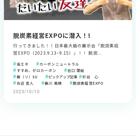
脱炭素経営EXPOに潜入！!
行ってきました！！日本最大級の展示会「脱炭素経
営EXPO（2023.9.13~9.15）」！！ 脱炭...
省エネ
カーボンニュートラル
すすめ、ゼロカーボン
谷口 理絵
蘇（ソ）SU
ピックアップ記事
杉谷 心
右近 宣人
藤川 美穂
脱炭素経営EXPO
2023/10/10