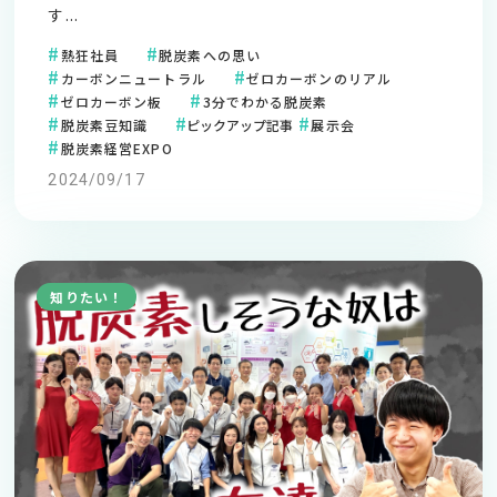
す...
熱狂社員
脱炭素への思い
カーボンニュートラル
ゼロカーボンのリアル
ゼロカーボン板
3分でわかる脱炭素
脱炭素豆知識
ピックアップ記事
展示会
脱炭素経営EXPO
2024/09/17
知りたい！