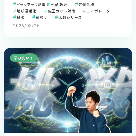
ピックアップ記事
土屋 敦史
気候危機
地球温暖化
高圧カット対策
エアポレーター
散水
日除け
比較シリーズ
2026/03/25
学びたい！