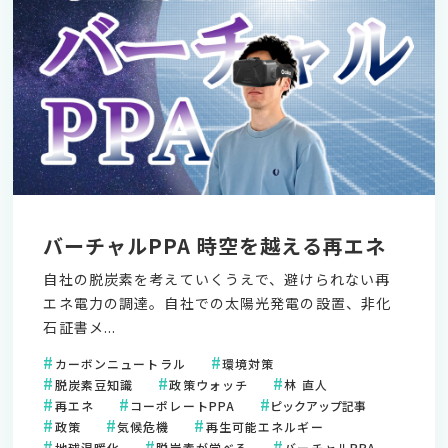
バーチャルPPA 時空を越える再エネ
自社の脱炭素を考えていくうえで、避けられない再
エネ電力の調達。自社での太陽光発電の設置、非化
石証書メ...
カーボンニュートラル
環境対策
脱炭素豆知識
政策ウォッチ
林 直人
再エネ
コーポレートPPA
ピックアップ記事
政策
気候危機
再生可能エネルギー
地球温暖化
脱炭素が学べる
バーチャルPPA