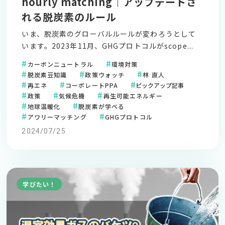
hourly matching｜アップデートさ
れる脱炭素のルール
いま、脱炭素のグローバルルールが変わろうとして
います。2023年11月、GHGプロトコルがscope...
カーボンニュートラル
環境対策
脱炭素豆知識
政策ウォッチ
林 直人
再エネ
コーポレートPPA
ピックアップ記事
政策
気候危機
再生可能エネルギー
地球温暖化
脱炭素が学べる
アワリーマッチング
GHGプロトコル
2024/07/25
学びたい！