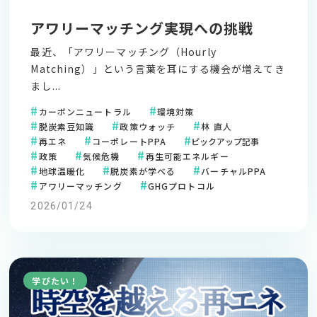
アワリーマッチング実現への挑戦
最近、「アワリーマッチング（Hourly
Matching）」という言葉を耳にする機会が増えてき
まし...
カーボンニュートラル
環境対策
脱炭素豆知識
政策ウォッチ
林 直人
再エネ
コーポレートPPA
ピックアップ記事
政策
気候危機
再生可能エネルギー
地球温暖化
脱炭素が学べる
バーチャルPPA
アワリーマッチング
GHGプロトコル
2026/01/24
学びたい！