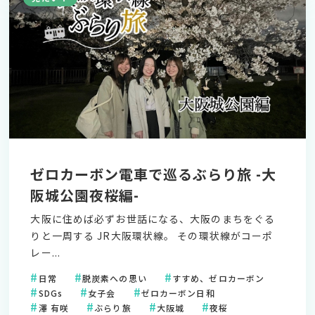
ゼロカーボン電車で巡るぶらり旅 -大
阪城公園夜桜編-
大阪に住めば必ずお世話になる、大阪のまちをぐる
りと一周する JR大阪環状線。 その環状線がコーポ
レー...
日常
脱炭素への思い
すすめ、ゼロカーボン
SDGs
女子会
ゼロカーボン日和
澤 有咲
ぶらり旅
大阪城
夜桜