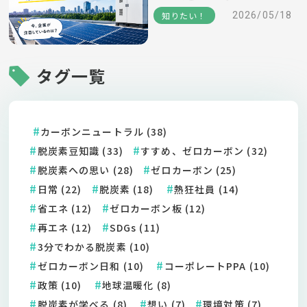
ワード～
知りたい！
2026/05/18
タグ一覧
カーボンニュートラル (38)
脱炭素豆知識 (33)
すすめ、ゼロカーボン (32)
脱炭素への思い (28)
ゼロカーボン (25)
日常 (22)
脱炭素 (18)
熱狂社員 (14)
省エネ (12)
ゼロカーボン板 (12)
再エネ (12)
SDGs (11)
3分でわかる脱炭素 (10)
ゼロカーボン日和 (10)
コーポレートPPA (10)
政策 (10)
地球温暖化 (8)
脱炭素が学べる (8)
想い (7)
環境対策 (7)