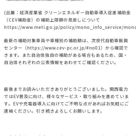
(出展：経済産業省 クリーンエネルギー自動車導入促進補助金
（CEV補助金）の補助上限額の見直しについて
https://www.meti.go.jp/policy/mono_info_service/mon
最新の補助対象車両や車種別の補助額は、次世代自動車振興
センター（
https://www.cev-pc.or.jp/#no01
）から確認で
きます。また自治体独自の補助がある場合もあるため、国・
自治体それぞれの公表情報をあわせて
ご
確認
ください。
最後までお読みいただきありがとうございました。関西電力
では
EV
普及に向け、様々なサービス・取り組みを進めていま
す。
EV
や充電器導入に向けてご不明な点があればお気軽にご
連絡ください。引き続きよろしくお願いします。