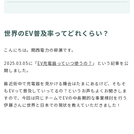
世界のEV普及率ってどれくらい？
こんにちは。関西電力の柳瀬です。
2025.03.05
に「
EV
充電器っていつ使うの？
」という記事を公
開しました。
最近街中で充電器を見かける機会はたまにあるけど、そもそ
も
EV
って普及していってるの？というお声もよくお聞きしま
すので、今回は同じチームで
EV
の中長期的な事業検討を行う
伊藤さんに世界と日本での現状を教えていただきました！