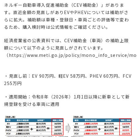
ネルギー自動車導入促進補助金（
CEV
補助金）」がありま
す。直近金額の見直しがあり
EV
や
PHEV
については補助がさ
らに拡大。補助額は車種・登録日・車両ごとの評価等で変わ
るため、購入検討時は公式情報
をご確認ください。
経済産業省の公表資料では、
CEV
補助金（車両）の補助上限
額について以下のように見直しがされています。
（
https://www.meti.go.jp/policy/mono_info_service/m
・見直し前：
EV 90
万円、軽
EV 58
万円、
PHEV 60
万円、
FCV
255
万円
・適用開始：令和
8
年（
2026
年）
1
月
1
日以降に新車として新
規登録を受ける車両に適用