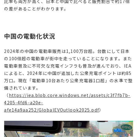
比率も両方が高く、日本と中国で比べると販売割合で約
17
倍
の差があることがわかります。
中国の電動化状況
2024
年の中国の電動車販売は
1,100
万台超。台数にして日本
の
100
倍超の電動車が街中を走っていることになります。また
電動車普及に不可欠な充電インフラも普及が進んでおり、
IEA
によると、
2024
年に中国が追加した公衆充電ポイントは約
85
万口。現在「電動車
10
台あたり公衆充電器
1
口超」の水準で整
備されています。
（
https://iea.blob.core.windows.net/assets/c3f7fb7b-
4205-4fd6-a20e-
afe14a9aa252/GlobalEVOutlook2025.pdf
）