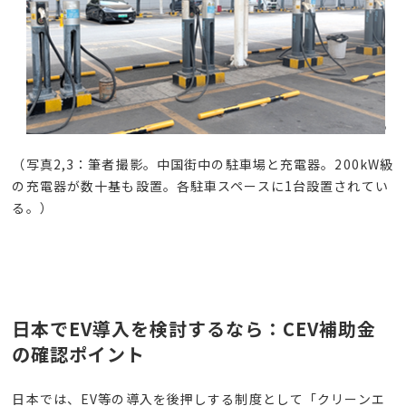
（写真
2,3
：筆者撮影。中国街中の駐車場と充電器。
200kW
級
の充電器が数十基も設置。各駐車スペースに
1
台設置されてい
る。）
日本でEV導入を検討するなら：CEV補助金
の確認ポイント
日本では、
EV
等の導入を後押しする制度として「クリーンエ