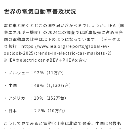
世界の電気自動車普及状況
電動車と聞くとどこの国を思い浮かべるでしょうか。
IEA
（国
際エネルギー機関）の
2024
年の調査では新車販売に占める各
国の電動車の比率は以下のようになっています。（データよ
り抜粋：https://www.iea.org/reports/global-ev-
outlook-2025/trends-in-electric-car-markets-2）
※
IEA
の
electric car
は
BEV
＋
PHEV
を含む
・ノルウェー：
92%
（
11
万台）
・中国 ：
48%
（
1,130
万台）
・アメリカ ：
10%
（
152
万台）
・日本 ：
2.8%
（
10
万台）
こうして見てみると電動化比率は北欧で顕著。中国は台数も