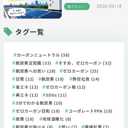
ワード～
知りたい！
2026/05/18
タグ一覧
カーボンニュートラル (38)
脱炭素豆知識 (33)
すすめ、ゼロカーボン (32)
脱炭素への思い (28)
ゼロカーボン (25)
日常 (22)
脱炭素 (18)
熱狂社員 (14)
省エネ (12)
ゼロカーボン板 (12)
再エネ (12)
SDGs (11)
3分でわかる脱炭素 (10)
ゼロカーボン日和 (10)
コーポレートPPA (10)
政策 (10)
地球温暖化 (8)
脱炭素が学べる (8)
想い (7)
環境対策 (7)