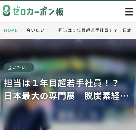
HOME
会いたい！
担当は１年目超若手社員！？ 日本最
会いたい！
担当は１年目超若手社員！？
日本最大の専門展 脱炭素経営
EXPO出展準備の裏側に迫
る！！