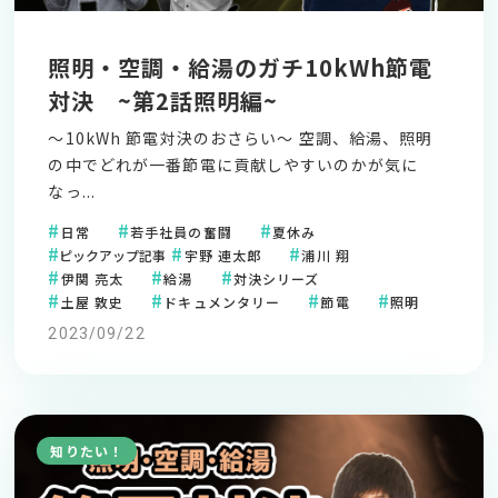
照明・空調・給湯のガチ10kWh節電
対決 ~第2話照明編~
～10kWh 節電対決のおさらい～ 空調、給湯、照明
の中でどれが一番節電に貢献しやすいのかが気に
なっ...
日常
若手社員の奮闘
夏休み
ピックアップ記事
宇野 連太郎
浦川 翔
伊関 亮太
給湯
対決シリーズ
土屋 敦史
ドキュメンタリー
節電
照明
2023/09/22
知りたい！