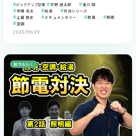
ピックアップ記事
宇野 連太郎
浦川 翔
伊関 亮太
給湯
対決シリーズ
土屋 敦史
ドキュメンタリー
節電
照明
空調
2023/09/29
知りたい！