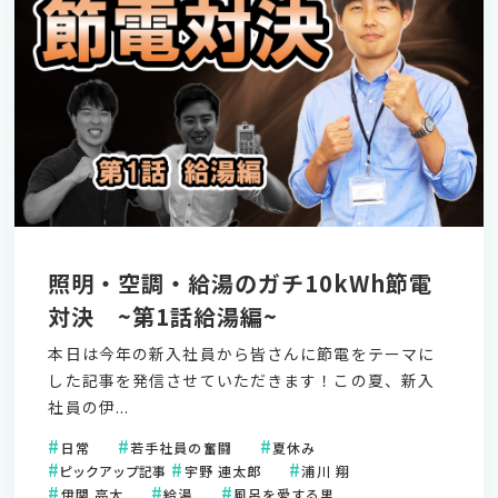
照明・空調・給湯のガチ10kWh節電
対決 ~第1話給湯編~
本日は今年の新入社員から皆さんに節電をテーマに
した記事を発信させていただきます！この夏、新入
社員の伊...
日常
若手社員の奮闘
夏休み
ピックアップ記事
宇野 連太郎
浦川 翔
伊関 亮太
給湯
風呂を愛する男