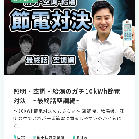
照明・空調・給湯のガチ10kWh節電
対決 ~最終話空調編~
～10kWh節電対決のおさらい～ 空調機、給湯機、照
明の中でどれが一番節電に貢献しやすいのかが気に
な...
日常
若手社員の奮闘
夏休み