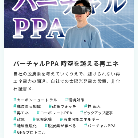
バーチャルPPA 時空を越える再エネ
自社の脱炭素を考えていくうえで、避けられない再
エネ電力の調達。自社での太陽光発電の設置、非化
石証書メ...
カーボンニュートラル
環境対策
脱炭素豆知識
政策ウォッチ
林 直人
再エネ
コーポレートPPA
ピックアップ記事
政策
気候危機
再生可能エネルギー
地球温暖化
脱炭素が学べる
バーチャルPPA
GHGプロトコル