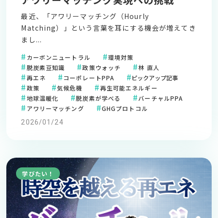
最近、「アワリーマッチング（Hourly
Matching）」という言葉を耳にする機会が増えてき
まし...
カーボンニュートラル
環境対策
脱炭素豆知識
政策ウォッチ
林 直人
再エネ
コーポレートPPA
ピックアップ記事
政策
気候危機
再生可能エネルギー
地球温暖化
脱炭素が学べる
バーチャルPPA
アワリーマッチング
GHGプロトコル
2026/01/24
学びたい！