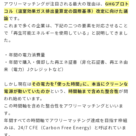
アワリーマッチングが注目される最大の理由は、
GHGプロト
コル（温室効果ガス排出量算定の国際基準）改定に向けた議
論
です。
これまで多くの企業は、下記の二つの要素を対応させること
で「再生可能エネルギーを使用している」と説明してきまし
た。
・年間の電力消費量
・年間で購入・償却した再エネ証書（非化石証書、再エネ由
来（電力）Jクレジットなど）
しかし現在は
その電力を｢使った時間｣に、本当にクリーンな
電源が動いていたのか
という、
時間軸まで含めた整合性
が問
われ始めています。
この時間軸を含めた整合性をアワリーマッチングといいま
す。
年間すべての時間軸でアワリーマッチング達成を目指す枠組
みは、
24/7 CFE
（
Carbon Free Energy
）と呼ばれていま
す。