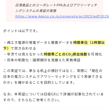
日清食品とのコーポレートPPAおよびアワリーマッチ
ングシステムの実証の実施
https://www.kepco.co.jp/corporate/pr/2025/pdf/2025
ポイントは以下です。
・再エネ電源の発電データと需要データを
時間単位（1時間以
下）
で突き合わせる
・年次では見えなかった
時間帯ごとのCO
排出係数
を可視化
2
・将来の制度化・国際開示を見据えた実務検証
この実証では、単なる机上の検討ではなく、実際に「現在の
日本の電力システムでアワリーマッチングをどう実装できる
のか」を確かめることを目的としています。
なお、本実証については日経GXにて詳細が記事化されていま
すので、そちらもご参考ください。